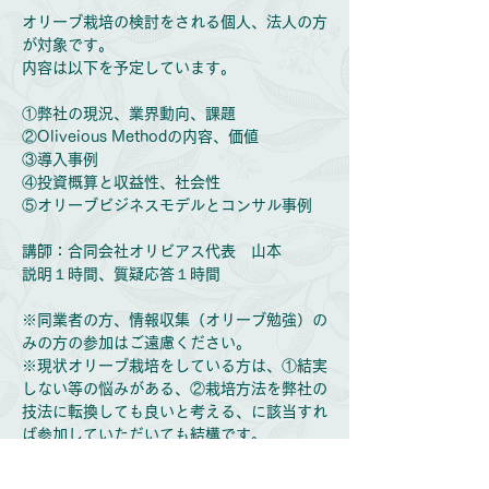
オリーブ栽培の検討をされる個人、法人の方
が対象です。
内容は以下を予定しています。
①弊社の現況、業界動向、課題
②Oliveious Methodの内容、価値
③導入事例
④投資概算と収益性、社会性
⑤オリーブビジネスモデルとコンサル事例
講師：合同会社オリビアス代表 山本
説明１時間、質疑応答１時間
※同業者の方、情報収集（オリーブ勉強）の
みの方の参加はご遠慮ください。
※現状オリーブ栽培をしている方は、①結実
しない等の悩みがある、②栽培方法を弊社の
技法に転換しても良いと考える、に該当すれ
ば参加していただいても結構です。