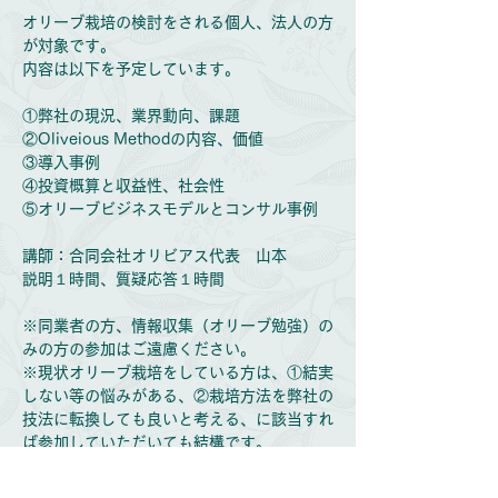
オリーブ栽培の検討をされる個人、法人の方
が対象です。
内容は以下を予定しています。
①弊社の現況、業界動向、課題
②Oliveious Methodの内容、価値
③導入事例
④投資概算と収益性、社会性
⑤オリーブビジネスモデルとコンサル事例
講師：合同会社オリビアス代表 山本
説明１時間、質疑応答１時間
※同業者の方、情報収集（オリーブ勉強）の
みの方の参加はご遠慮ください。
※現状オリーブ栽培をしている方は、①結実
しない等の悩みがある、②栽培方法を弊社の
技法に転換しても良いと考える、に該当すれ
ば参加していただいても結構です。